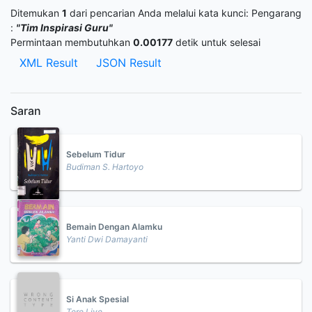
Ditemukan
1
dari pencarian Anda melalui kata kunci:
Pengarang
:
"Tim Inspirasi Guru"
Permintaan membutuhkan
0.00177
detik untuk selesai
XML Result
JSON Result
Saran
Sebelum Tidur
Budiman S. Hartoyo
Bemain Dengan Alamku
Yanti Dwi Damayanti
Si Anak Spesial
Tere Liye