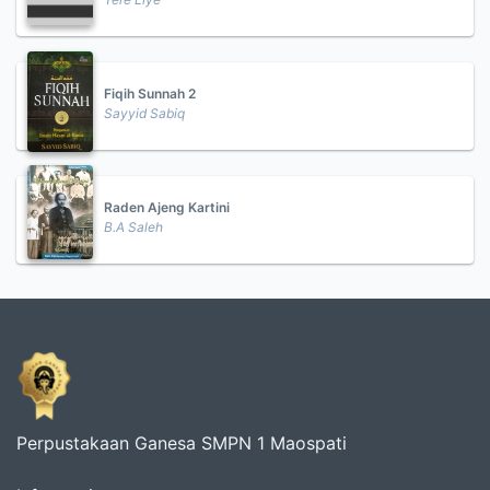
Fiqih Sunnah 2
Sayyid Sabiq
Raden Ajeng Kartini
B.A Saleh
Perpustakaan Ganesa SMPN 1 Maospati