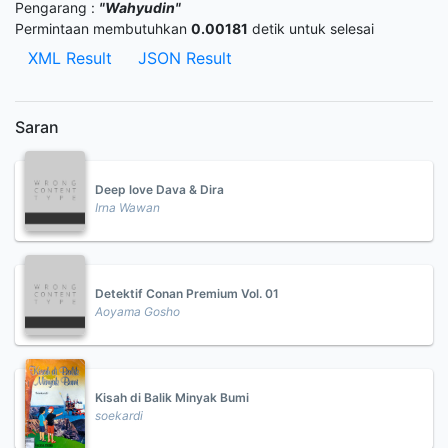
Pengarang :
"Wahyudin"
Permintaan membutuhkan
0.00181
detik untuk selesai
XML Result
JSON Result
Saran
Deep love Dava & Dira
Irna Wawan
Detektif Conan Premium Vol. 01
Aoyama Gosho
Kisah di Balik Minyak Bumi
soekardi