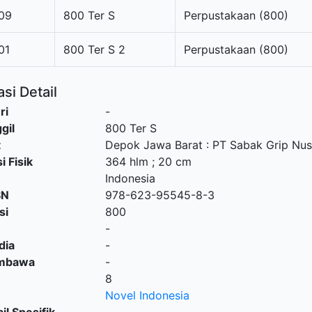
09
800 Ter S
Perpustakaan (800)
01
800 Ter S 2
Perpustakaan (800)
si Detail
ri
-
gil
800 Ter S
t
Depok Jawa Barat
:
PT Sabak Grip Nus
i Fisik
364 hlm ; 20 cm
Indonesia
SN
978-623-95545-8-3
si
800
-
dia
-
embawa
-
8
Novel Indonesia