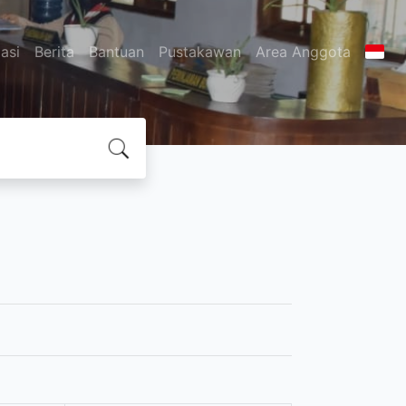
asi
Berita
Bantuan
Pustakawan
Area Anggota