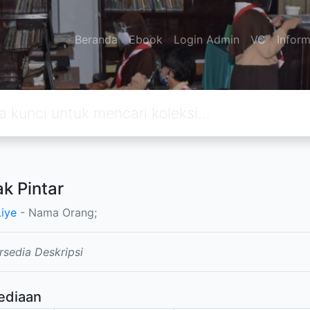
Beranda
Ebook
Login Admin
VC
Inform
ak Pintar
Liye
- Nama Orang;
rsedia Deskripsi
ediaan