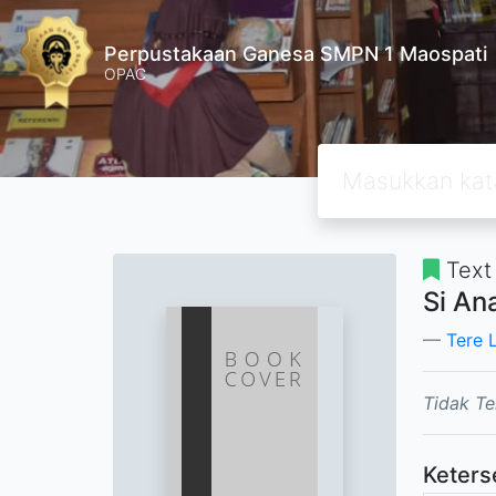
Perpustakaan Ganesa SMPN 1 Maospati
OPAC
Text
Si An
Tere 
Tidak Te
Keters