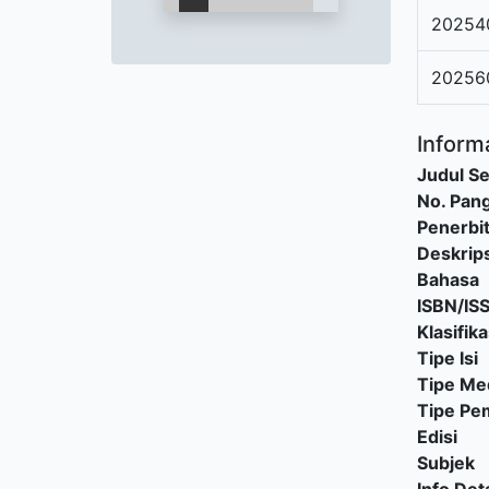
20254
20256
Informa
Judul Se
No. Pang
Penerbi
Deskrips
Bahasa
ISBN/IS
Klasifika
Tipe Isi
Tipe Me
Tipe P
Edisi
Subjek