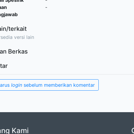
il Spesifik
-
aan
-
ngjawab
ain/terkait
sedia versi lain
an Berkas
tar
harus
login
sebelum memberikan komentar
ang Kami