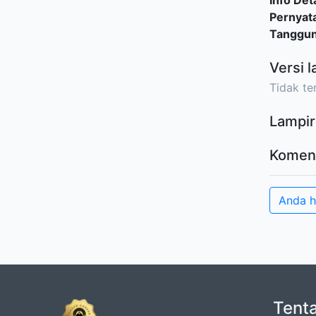
Info Deta
Pernyat
Tanggu
Versi l
Tidak ter
Lampir
Komen
Anda 
Tent