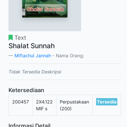
Text
Shalat Sunnah
Miftachul Jannah
- Nama Orang;
Tidak Tersedia Deskripsi
Ketersediaan
200457
2X4.122
Perpustakaan
Tersedia
MIF s
(200)
Informasi Detail