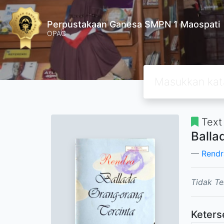
Perpustakaan Ganesa SMPN 1 Maospati
OPAC
Text
Balla
Rendr
Tidak Te
Keters