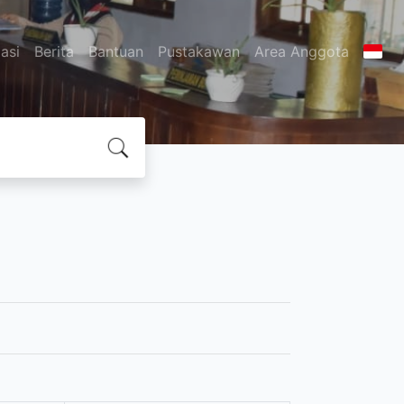
asi
Berita
Bantuan
Pustakawan
Area Anggota