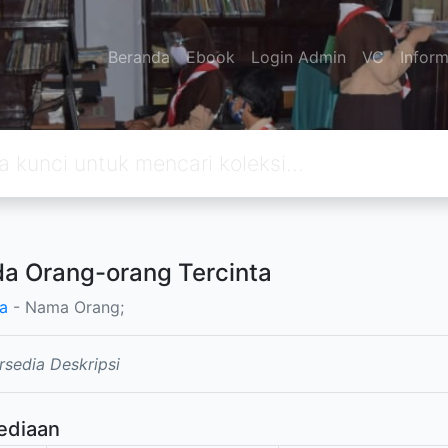
Beranda
Ebook
Login Admin
VC
Inform
da Orang-orang Tercinta
a
- Nama Orang;
rsedia Deskripsi
ediaan