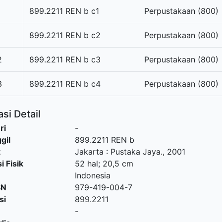
899.2211 REN b c1
Perpustakaan (800)
8
899.2211 REN b c2
Perpustakaan (800)
2
899.2211 REN b c3
Perpustakaan (800)
3
899.2211 REN b c4
Perpustakaan (800)
si Detail
ri
-
gil
899.2211 REN b
t
Jakarta
:
Pustaka Jaya
.,
2001
i Fisik
52 hal; 20,5 cm
Indonesia
SN
979-419-004-7
si
899.2211
-