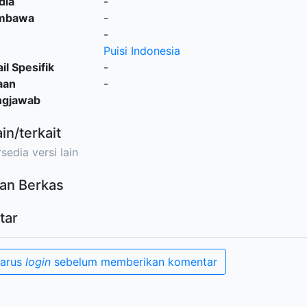
dia
-
embawa
-
-
Puisi Indonesia
il Spesifik
-
aan
-
ngjawab
ain/terkait
sedia versi lain
an Berkas
tar
harus
login
sebelum memberikan komentar