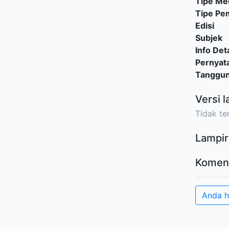
Tipe Me
Tipe P
Edisi
Subjek
Info Deta
Pernyat
Tanggu
Versi l
Tidak ter
Lampir
Komen
Anda 