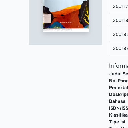
200117
20011
20018
20018
Informa
Judul Se
No. Pang
Penerbi
Deskrips
Bahasa
ISBN/IS
Klasifika
Tipe Isi