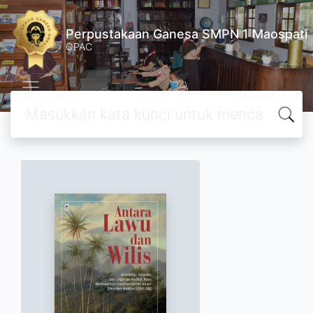
Perpustakaan Ganesa SMPN 1 Maospati
OPAC