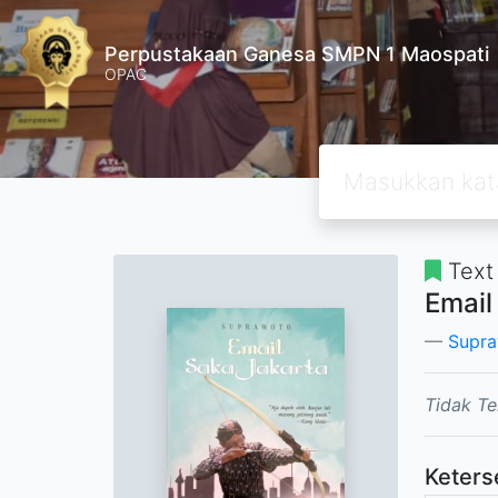
Perpustakaan Ganesa SMPN 1 Maospati
OPAC
Text
Email
Supr
Tidak Te
Keters