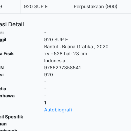
9
920 SUP E
Perpustakaan (900)
si Detail
ri
-
gil
920 SUP E
t
Bantul
:
Buana Grafika
.,
2020
i Fisik
xvi+528 hal; 23 cm
Indonesia
SN
9786237358541
si
920
-
dia
-
embawa
-
1
Autobiografi
il Spesifik
-
aan
-
ngjawab