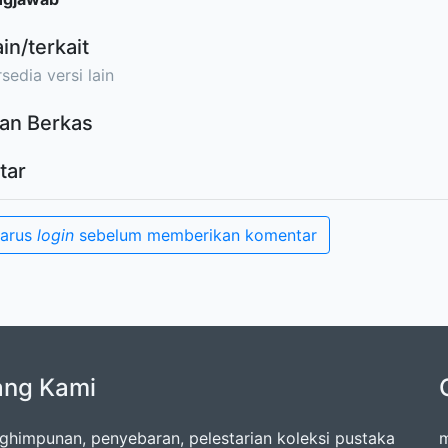
ain/terkait
sedia versi lain
an Berkas
tar
harus
login
sebelum memberikan komentar
ang Kami
nghimpunan, penyebaran, pelestarian koleksi pustaka
m