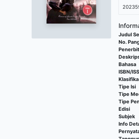
20235
Informa
Judul Se
No. Pang
Penerbi
Deskrips
Bahasa
ISBN/IS
Klasifika
Tipe Isi
Tipe Me
Tipe P
Edisi
Subjek
Info Deta
Pernyat
Tanggu