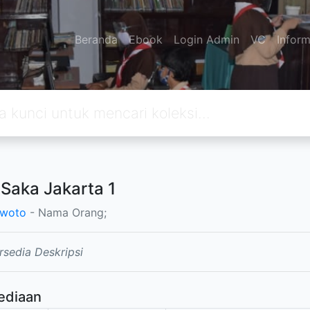
Beranda
Ebook
Login Admin
VC
Inform
 Saka Jakarta 1
awoto
- Nama Orang;
rsedia Deskripsi
ediaan