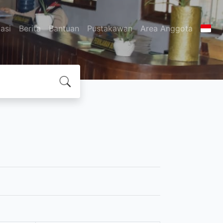
asi
Berita
Bantuan
Pustakawan
Area Anggota