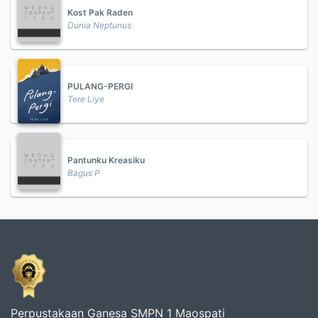
Kost Pak Raden
Dunia Neptunus
PULANG-PERGI
Tere Liye
Pantunku Kreasiku
Bagus P
Perpustakaan Ganesa SMPN 1 Maospati