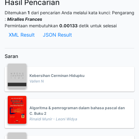
Hasil Pencarian
Ditemukan
1
dari pencarian Anda melalui kata kunci:
Pengarang
:
Miralles Frances
Permintaan membutuhkan
0.00133
detik untuk selesai
XML Result
JSON Result
Saran
Kebersihan Cerminan Hidupku
Vallen N
Algoritma & pemrograman dalam bahasa pascal dan
C. Buku 2
Rinaldi Munir - Leoni Widya