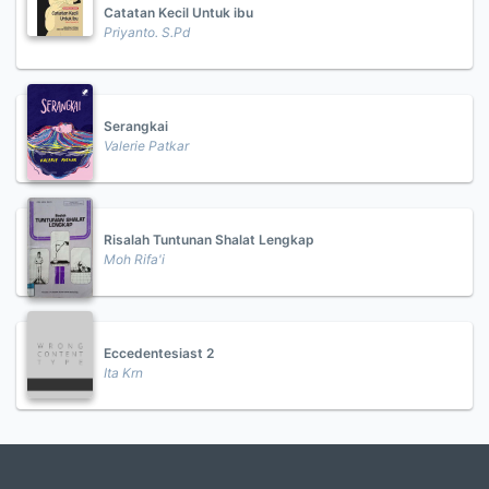
Catatan Kecil Untuk ibu
Priyanto. S.Pd
Serangkai
Valerie Patkar
Risalah Tuntunan Shalat Lengkap
Moh Rifa'i
Eccedentesiast 2
Ita Krn