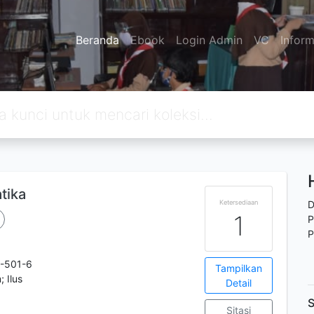
Beranda
Ebook
Login Admin
VC
Inform
tika
Ketersediaan
D
1
P
P
-501-6
Tampilkan
; Ilus
Detail
S
Sitasi