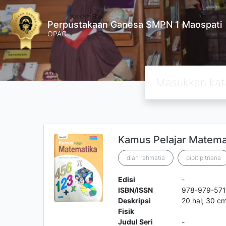
Perpustakaan Ganesa SMPN 1 Maospati
OPAC
Kamus Pelajar Matema
diah rahmatia
pipit pitriana
Edisi
-
ISBN/ISSN
978-979-571
Deskripsi
20 hal; 30 cm
Fisik
Judul Seri
-