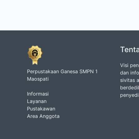
Tent
Visi pe
Perpustakaan Ganesa SMPN 1
dan inf
Maospati
sivitas
berdedi
Informasi
penyedia
Layanan
Pustakawan
Area Anggota