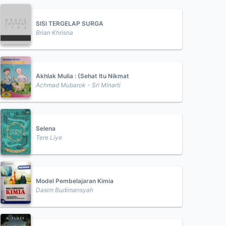
SISI TERGELAP SURGA
Brian Khrisna
Akhlak Mulia : (Sehat Itu Nikmat
Achmad Mubarok - Sri Minarti
Selena
Tere Liye
Model Pembelajaran Kimia
Dasim Budimansyah