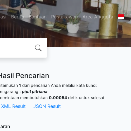
asi
Berita
Bantuan
Pustakawan
Area Anggota
Hasil Pencarian
itemukan
1
dari pencarian Anda melalui kata kunci:
engarang :
pipit pitriana
ermintaan membutuhkan
0.00054
detik untuk selesai
XML Result
JSON Result
aran